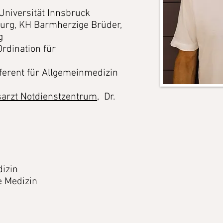
niversität Innsbruck
urg, KH Barmherzige Brüder,
g
rdination für
ferent für Allgemeinmedizin
arzt Notdienstzentrum
, Dr.
dizin
e Medizin