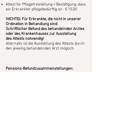
Attest für Pflegefreistellung = Bestätigung, dass
ein Erkrankter pflegebedürftig ist ​- € 15,00
WICHTIG: Für Erkrankte, die nicht in unserer
Ordination in Behandlung sind:
Schriftlicher Befund des behandelnden Arztes
oder des Krankenhauses zur Ausstellung
des Attests notwendig!
Alternativ ist die Ausstellung des Attests durch
den jeweilig behandelnden Arzt möglich.
Pensions-Befundzusammenstellungen:
Kopierkosten - € 0,70 / Blatt
Diesbezügliche Atteste: je nach Zeitaufwand (ab
€ 50,00)
< Zurück